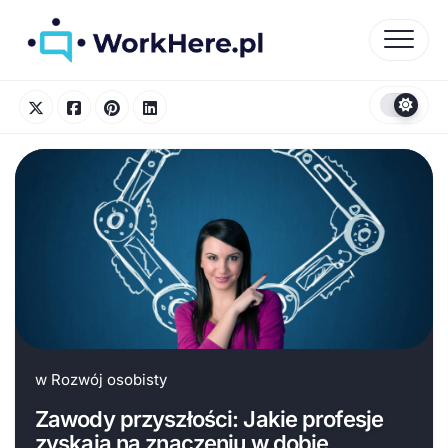
Skip
to
content
w
Rozwój osobisty
Zawody przyszłości: Jakie profesje
zyskają na znaczeniu w dobie