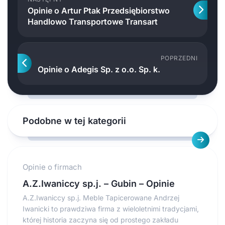
Opinie o Artur Ptak Przedsiębiorstwo
Handlowo Transportowe Transart
POPRZEDNI
Opinie o Adegis Sp. z o.o. Sp. k.
Podobne w tej kategorii
Opinie o firmach
A.Z.Iwaniccy sp.j. – Gubin – Opinie
A.Z.Iwaniccy sp.j. Meble Tapicerowane Andrzej
Iwanicki to prawdziwa firma z wieloletnimi tradycjami,
której historia zaczyna się od prostego zakładu