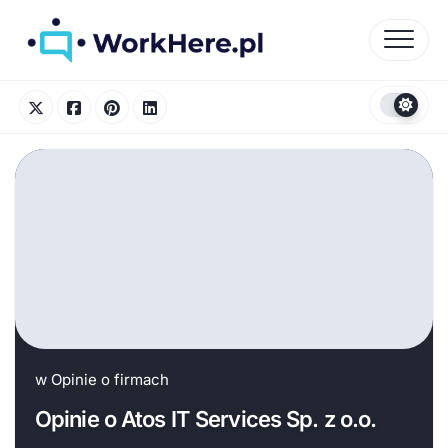
Skip
to
content
w
Opinie o firmach
Opinie o Atos IT Services Sp. z o.o.