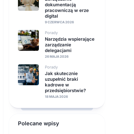
dokumentacją
pracowniczą w erze
digital
9 CZERWCA 2026
Porady
Narzędzia wspierające
zarządzanie
delegacjami
26 MAJA 2026
Porady
Jak skutecznie
uzupełnić braki
kadrowe w
przedsiębiorstwie?
18 MAJA 2026
Polecane wpisy