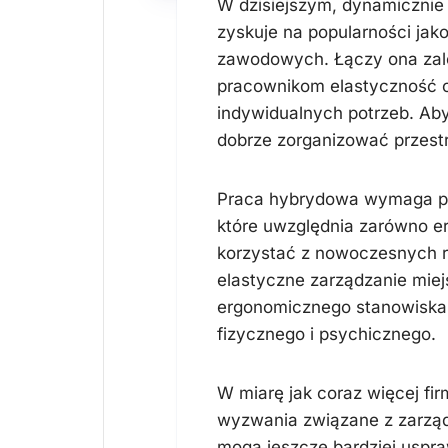
W dzisiejszym, dynamicznie
zyskuje na popularności ja
zawodowych. Łączy ona zalet
pracownikom elastyczność o
indywidualnych potrzeb. Ab
dobrze zorganizować przestr
Praca hybrydowa wymaga prz
które uwzględnia zarówno er
korzystać z nowoczesnych r
elastyczne zarządzanie miej
ergonomicznego stanowiska 
fizycznego i psychicznego.
W miarę jak coraz więcej fi
wyzwania związane z zarządz
mogą jeszcze bardziej uspr