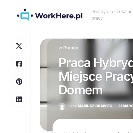
Skip
to
Porady dla szukają
content
pracy
w
Porady
Praca Hybry
Miejsce Prac
Domem
przez
MARIUSZ ORAWIEC
·
11 MAR