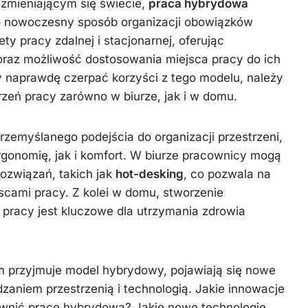
 zmieniającym się świecie,
praca hybrydowa
ko nowoczesny sposób organizacji obowiązków
y pracy zdalnej i stacjonarnej, oferując
raz możliwość dostosowania miejsca pracy do ich
y naprawdę czerpać korzyści z tego modelu, należy
zeń pracy zarówno w biurze, jak i w domu.
emyślanego podejścia do organizacji przestrzeni,
gonomię, jak i komfort. W biurze pracownicy mogą
ozwiązań, takich jak
hot-desking
, co pozwala na
scami pracy. Z kolei w domu, stworzenie
pracy jest kluczowe dla utrzymania zdrowia
rm przyjmuje model hybrydowy, pojawiają się nowe
aniem przestrzenią i technologią. Jakie innowacje
awnić pracę hybrydową? Jakie nowe technologie