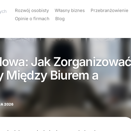
Rozwój osobisty
Własny biznes
Przebranżowienie
cych
Opinie o firmach
Blog
dowa: Jak Zorganizowa
y Między Biurem a
CA 2026