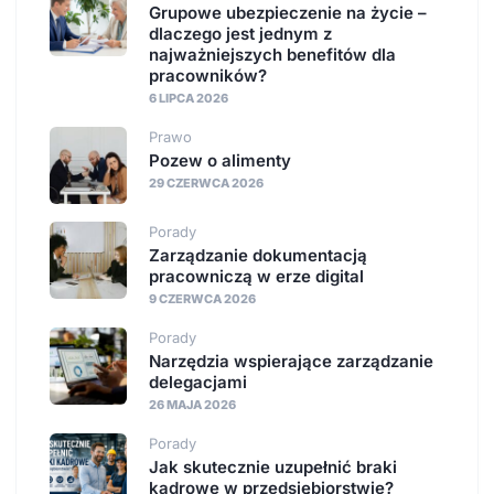
Grupowe ubezpieczenie na życie –
dlaczego jest jednym z
najważniejszych benefitów dla
pracowników?
6 LIPCA 2026
Prawo
Pozew o alimenty
29 CZERWCA 2026
Porady
Zarządzanie dokumentacją
pracowniczą w erze digital
9 CZERWCA 2026
Porady
Narzędzia wspierające zarządzanie
delegacjami
26 MAJA 2026
Porady
Jak skutecznie uzupełnić braki
kadrowe w przedsiębiorstwie?