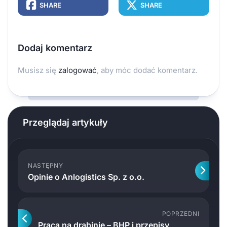
SHARE
SHARE
Dodaj komentarz
Musisz się
zalogować
, aby móc dodać komentarz.
Przeglądaj artykuły
NASTĘPNY
Opinie o Anlogistics Sp. z o.o.
POPRZEDNI
Praca na drabinie – BHP i przepisy