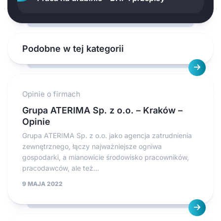
Podobne w tej kategorii
Opinie o firmach
Grupa ATERIMA Sp. z o.o. – Kraków –
Opinie
Grupa ATERIMA Sp. z o.o. jako agencja zatrudnienia
zewnętrznego, łączy najważniejsze ogniwa
gospodarki, a mianowicie środowisko pracowników,
pracodawców, ale też...
9 MAJA 2022