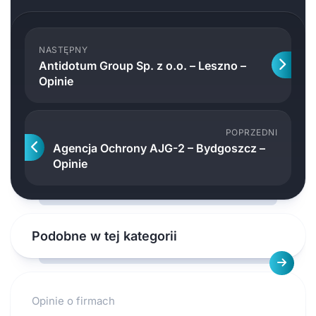
NASTĘPNY
Antidotum Group Sp. z o.o. – Leszno –
Opinie
POPRZEDNI
Agencja Ochrony AJG-2 – Bydgoszcz –
Opinie
Podobne w tej kategorii
Opinie o firmach