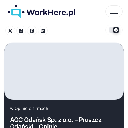
Skip
to
content
w
Opinie o firmach
AGC Gdańsk Sp. z o.o. – Pruszcz
Gdański – Opinie