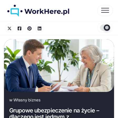
Skip
to
content
w
Własny biznes
Grupowe ubezpieczenie na życie –
dlaczego jest jednym z