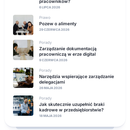
pracowników?
6 LIPCA 2026
Prawo
Pozew o alimenty
29 CZERWCA 2026
Porady
Zarządzanie dokumentacją
pracowniczą w erze digital
9 CZERWCA 2026
Porady
Narzędzia wspierające zarządzanie
delegacjami
26 MAJA 2026
Porady
Jak skutecznie uzupełnić braki
kadrowe w przedsiębiorstwie?
18 MAJA 2026