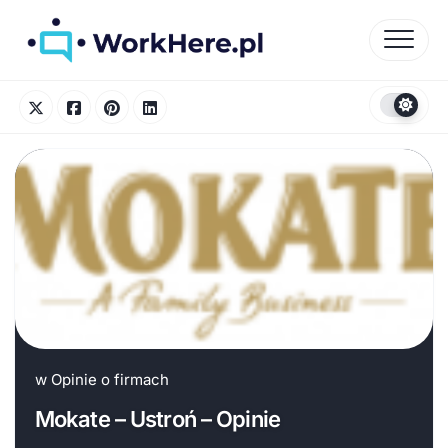
Skip
to
content
w
Opinie o firmach
Mokate – Ustroń – Opinie