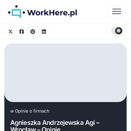
Skip
to
content
w
Opinie o firmach
Agnieszka Andrzejewska Agi –
Wrocław – Opinie