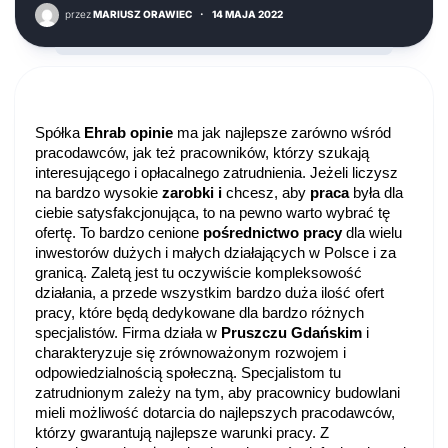
przez
MARIUSZ ORAWIEC
·
14 MAJA 2022
Spółka 
Ehrab opinie
 ma jak najlepsze zarówno wśród 
pracodawców, jak też pracowników, którzy szukają 
interesującego i opłacalnego zatrudnienia. Jeżeli liczysz 
na bardzo wysokie 
zarobki i 
chcesz, aby 
praca 
była dla 
ciebie satysfakcjonująca, to na pewno warto wybrać tę 
ofertę. To bardzo cenione 
pośrednictwo pracy
 dla wielu 
inwestorów dużych i małych działających w Polsce i za 
granicą. Zaletą jest tu oczywiście kompleksowość 
działania, a przede wszystkim bardzo duża ilość ofert 
pracy, które będą dedykowane dla bardzo różnych 
specjalistów. Firma działa w 
Pruszczu Gdańskim
 i 
charakteryzuje się zrównoważonym rozwojem i 
odpowiedzialnością społeczną. Specjalistom tu 
zatrudnionym zależy na tym, aby pracownicy budowlani 
mieli możliwość dotarcia do najlepszych pracodawców, 
którzy gwarantują najlepsze warunki pracy. Z 