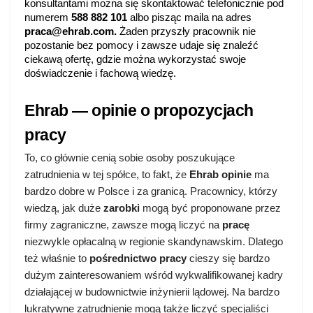
konsultantami można się skontaktować telefonicznie pod 
numerem 
588 882 101
 albo pisząc maila na adres 
praca@ehrab.com
. 
Żaden przyszły pracownik nie 
pozostanie bez pomocy i zawsze udaje się znaleźć 
ciekawą ofertę, gdzie można wykorzystać swoje 
doświadczenie i fachową wiedzę.
Ehrab — opinie o propozycjach 
pracy
To, co głównie cenią sobie osoby poszukujące 
zatrudnienia w tej spółce, to fakt, że 
Ehrab opinie
 ma 
bardzo dobre w Polsce i za granicą. Pracownicy, którzy 
wiedzą, jak duże 
zarobki 
mogą być proponowane przez 
firmy zagraniczne, zawsze mogą liczyć na 
pracę 
niezwykle opłacalną w regionie skandynawskim. Dlatego 
też właśnie to 
pośrednictwo pracy
 cieszy się bardzo 
dużym zainteresowaniem wśród wykwalifikowanej kadry 
działającej w budownictwie inżynierii lądowej. Na bardzo 
lukratywne zatrudnienie mogą także liczyć specjaliści 