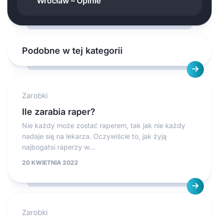
Wrocław – Opinie
Podobne w tej kategorii
Zarobki
Ile zarabia raper?
Nie każdy może zostać raperem, tak jak nie każdy
nadaje się na lekarza. Oczywiście to, jak żyją
najbogatsi raperzy w...
20 KWIETNIA 2022
Zarobki