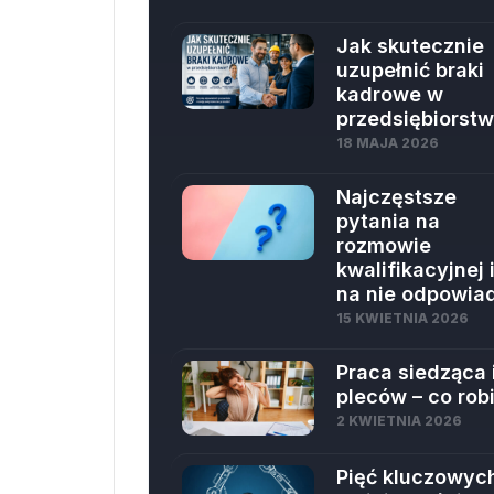
Jak skutecznie
uzupełnić braki
kadrowe w
przedsiębiorstw
18 MAJA 2026
Najczęstsze
pytania na
rozmowie
kwalifikacyjnej i
na nie odpowia
15 KWIETNIA 2026
Praca siedząca i
pleców – co rob
2 KWIETNIA 2026
Pięć kluczowyc