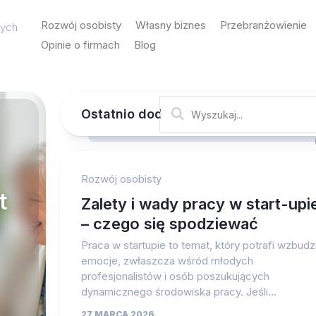
Rozwój osobisty
Własny biznes
Przebranżowienie
cych
Opinie o firmach
Blog
Ostatnio dodane
Rozwój osobisty
t
Zalety i wady pracy w start-upi
– czego się spodziewać
Praca w startupie to temat, który potrafi wzbudz
emocje, zwłaszcza wśród młodych
profesjonalistów i osób poszukujących
dynamicznego środowiska pracy. Jeśli...
27 MARCA 2026