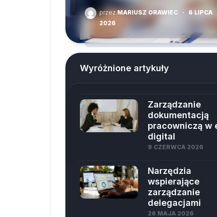
przez
MARIUSZ ORAWIEC
·
6 LIPCA
2026
Wyróżnione artykuły
Zarządzanie
dokumentacją
pracowniczą w 
digital
9 CZERWCA 2026
Narzędzia
wspierające
zarządzanie
delegacjami
26 MAJA 2026