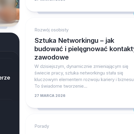
Rozwój osobisty
Sztuka Networkingu – jak
budować i pielęgnować kontakt
zawodowe
W dzisiejszym, dynamicznie zmieniającym się
świecie pracy, sztuka networkingu stała się
erze
kluczowym elementem rozwoju kariery i biznesu
To świadome tworzenie...
27 MARCA 2026
Porady