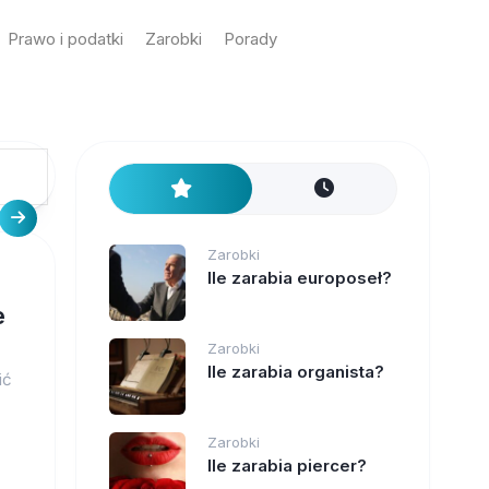
Prawo i podatki
Zarobki
Porady
Zarobki
Ile zarabia europoseł?
e
Zarobki
Ile zarabia organista?
ić
Zarobki
Ile zarabia piercer?