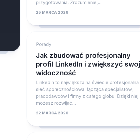
przygotowania. Zrozumienie,...
25 MARCA 2026
Porady
Jak zbudować profesjonalny
profil LinkedIn i zwiększyć swo
widoczność
LinkedIn to największa na świecie profesjonalna
sieć społecznościowa, łącząca specjalistów,
pracodawców i firmy z całego globu. Dzięki niej
możesz rozwijać...
22 MARCA 2026