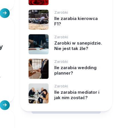
Zarobki
Ile zarabia kierowca
F1?
Zarobki
Zarobki w sanepidzie.
y
Nie jest tak źle?
Zarobki
Ile zarabia wedding
planner?
.
Zarobki
Ile zarabia mediator i
jak nim zostać?