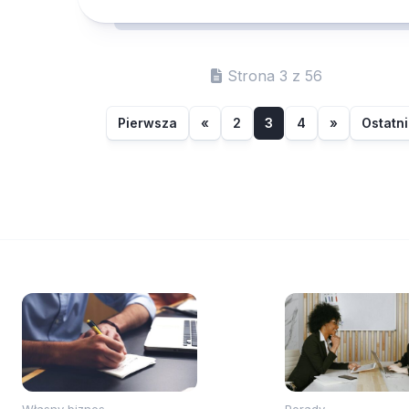
Strona 3 z 56
Pierwsza
«
2
3
4
»
Ostatn