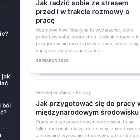
Jak radzić sobie ze stresem
przed i w trakcie rozmowy o
pracę
Rozmowa kwalifikacyjna to wydarzenie, które
ie?
potrafi wywołać spory stres. Jednak odpowiedn
przygotowanie może zdziałać cuda, zmniejszają
napięcie i zwiększając szanse...
26 MARCA 2026
 jak
dać
Rozwój osobisty
/
Porady
Jak przygotować się do pracy 
 ból
międzynarodowym środowisku
ić?
Praca w międzynarodowym środowisku to nie
tylko doskonała okazja do rozwoju zawodowego
h
ale również wyzwanie, które wymaga solidnego