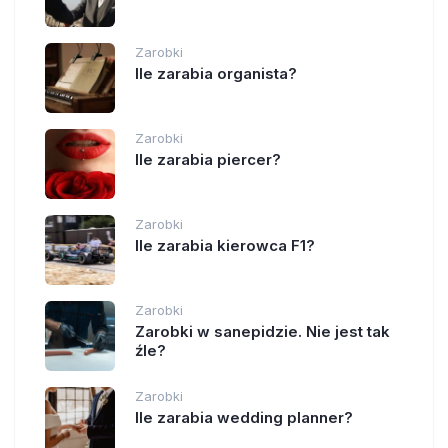
Zarobki
Ile zarabia organista?
Zarobki
Ile zarabia piercer?
Zarobki
Ile zarabia kierowca F1?
Zarobki
Zarobki w sanepidzie. Nie jest tak
źle?
Zarobki
Ile zarabia wedding planner?