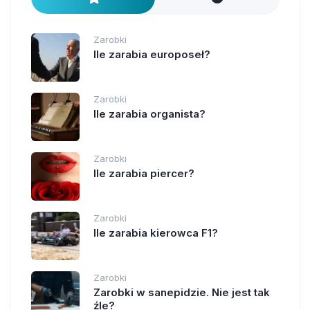
Zarobki
Ile zarabia europoseł?
Zarobki
Ile zarabia organista?
Zarobki
Ile zarabia piercer?
Zarobki
Ile zarabia kierowca F1?
Zarobki
Zarobki w sanepidzie. Nie jest tak
źle?